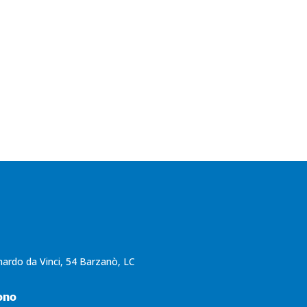
Contattaci
nardo da Vinci, 54 Barzanò, LC
ono