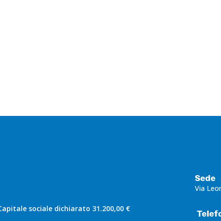
ITO UN
Sede
Via Leo
apitale sociale dichiarato 31.200,00 €
Telef