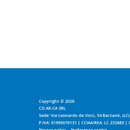
RICHIEDI SUB
PREVENTIVO!
Copyright © 2026
CO.AR.CA SRL
Sede: Via Leonardo da Vinci, 54 Barzanò, (LC)
P.IVA: 01995070131 | CCIAA/REA: LC 232683 | C
Privacy policy
–
Preferenze cookie