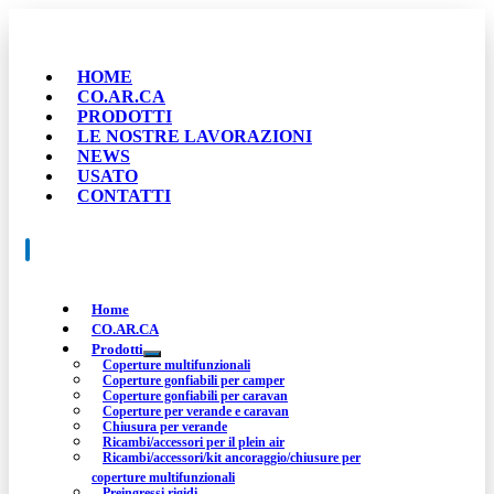
HOME
CO.AR.CA
PRODOTTI
LE NOSTRE LAVORAZIONI
NEWS
USATO
CONTATTI
Home
CO.AR.CA
Prodotti
Coperture multifunzionali
Coperture gonfiabili per camper
Coperture gonfiabili per caravan
Coperture per verande e caravan
Chiusura per verande
Ricambi/accessori per il plein air
Ricambi/accessori/kit ancoraggio/chiusure per
coperture multifunzionali
Preingressi rigidi