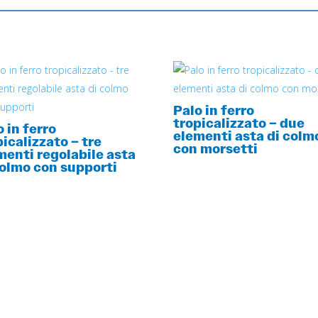
Palo in ferro
tropicalizzato – due
o in ferro
elementi asta di colm
picalizzato – tre
con morsetti
menti regolabile asta
colmo con supporti
ITO UN