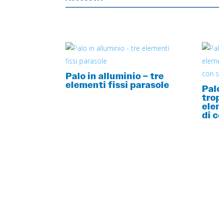
Palo in alluminio – tre
elementi fissi parasole
Pal
tro
ele
di 
DESIDERI MAGGIORI INFORMAZIONI?
RICHIEDI SUB