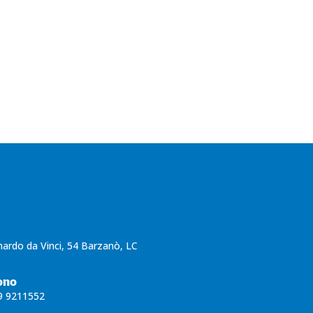
Contattaci
nardo da Vinci, 54 Barzanò, LC
ono
9 9211552