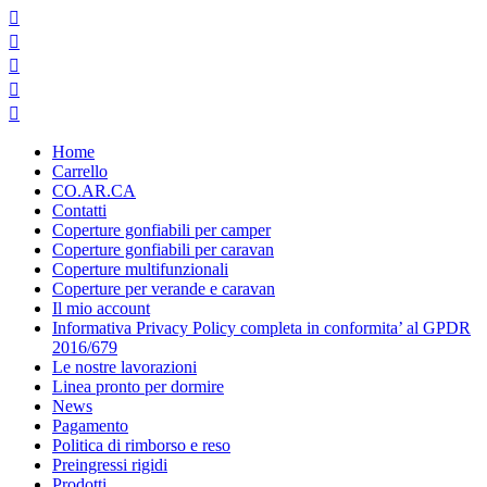





Home
Carrello
CO.AR.CA
Contatti
Coperture gonfiabili per camper
Coperture gonfiabili per caravan
Coperture multifunzionali
Coperture per verande e caravan
Il mio account
Informativa Privacy Policy completa in conformita’ al GPDR
2016/679
Le nostre lavorazioni
Linea pronto per dormire
News
Pagamento
Politica di rimborso e reso
Preingressi rigidi
Prodotti