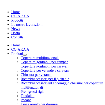
Home
CO.AR.CA
Prodotti
Le nostre lavorazioni
News
Usato
Contatti
Home
CO.AR.CA
Prodotti
Coperture multifunzionali
Coperture gonfiabili per camper
Coperture gonfiabili per caravan
Coperture per verande e caravan
Chiusura per verande
Ricambi/accessori per il plein air
Ricambi/accessori/kit ancoraggio/chiusure per coperture
multifunzionali
Preingressi rigidi
Tendalini
Pedane
Linea pronto per dormire