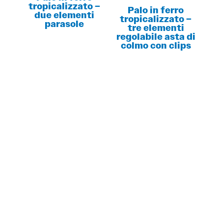
tropicalizzato –
Palo in ferro
due elementi
tropicalizzato –
parasole
tre elementi
regolabile asta di
colmo con clips
DESIDERI MAGGIORI INFORMAZIONI?
RICHIEDI SUBITO
UN PREVENTIVO!
Contattaci