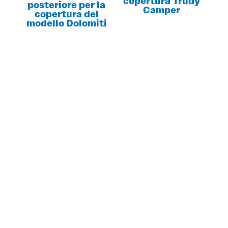
copertura Trudy
posteriore per la
Camper
copertura del
modello Dolomiti
DESIDERI MAGGIORI INFORMAZIONI?
RICHIEDI SUBITO
UN PREVENTIVO!
Contattaci