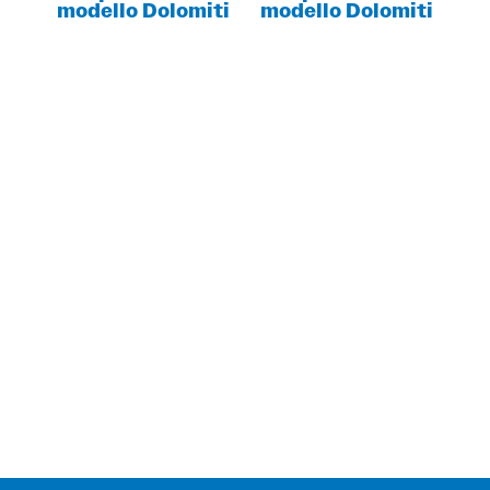
modello Dolomiti
modello Dolomiti
DESIDERI MAGGIORI INFORMAZIONI?
RICHIEDI SUBITO
UN PREVENTIVO!
Contattaci