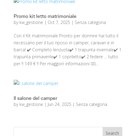
Promo kit letto matrimoniale
by
kw_gestione
|
Oct 7, 2025
|
Senza categoria
Con il Kit matrimoniale Pronto per dormire hai tutto il
necessario per il tuo riposo in camper, caravan e in
barca! ✔️ Completo lenzuola✔️ 1 trapunta invernale✔️ 1
trapunta primaverile✔️ 1 copriletto✔️ 2 federe … tutto
per ‼ 149 € ‼ Per maggiori informazioni 👉🏻...
Il salone del camper
by
kw_gestione
|
Jun 24, 2025
|
Senza categoria
Search